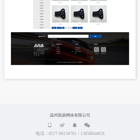
温州国鼎网络有限公司




电话：0577-88158781 / 13858844818